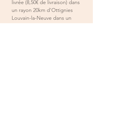
livrée (8,50€ de livraison) dans
un rayon 20km d'Ottignies
Louvain-la-Neuve dans un
délai de minimum de 24h. Les
livraisons ne sont pas
effectuées en dehors des
heures d'ouvertures (
10h-19h
en semaine, le magasin est
fermé le lundi
).
Si vous le désirez vous
pouvez enlever votre
commande dans notre
magasin sauf les dimanche
après 13 heures et les lundi.