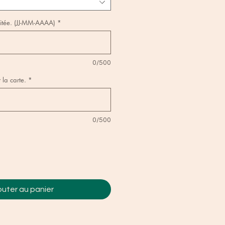
aitée. (JJ-MM-AAAA)
*
0/500
la carte.
*
0/500
outer au panier